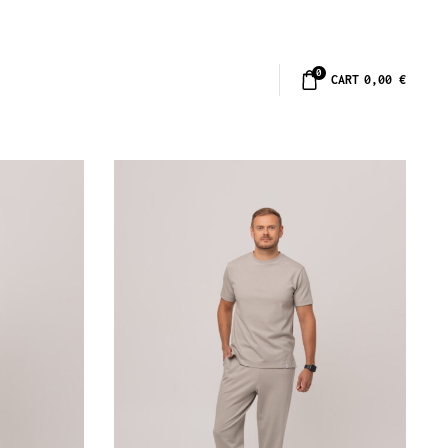
0
CART
0,00
€