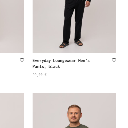
Everyday Loungewear Men’s
Pants, black
99,00
€
SELECT