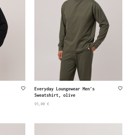
Everyday Loungewear Men’s
Sweatshirt, olive
95,00
€
SELECT