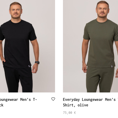
oungewear Men’s T-
Everyday Loungewear Men’s 
ck
Shirt, olive
75,00
€