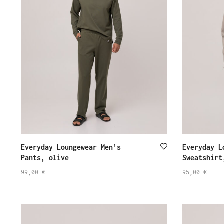
Everyday Loungewear Men’s
Everyday L
Pants, olive
Sweatshirt
99,00
€
95,00
€
SELECT
SELECT