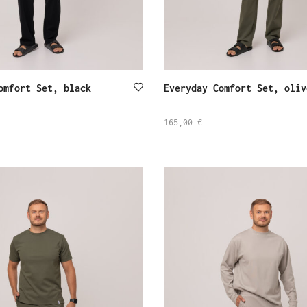
omfort Set, black
Everyday Comfort Set, oliv
165,00
€
SELECT