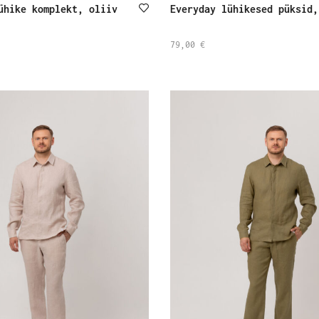
ühike komplekt, oliiv
Everyday lühikesed püksid,
79,00
€
SELECT