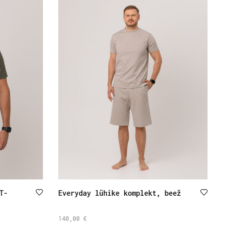
T-
Everyday lühike komplekt, beež
140,00
€