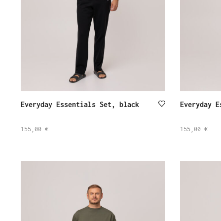
Everyday Essentials Set, black
Everyday E
155,00
€
155,00
€
SELECT
SELECT