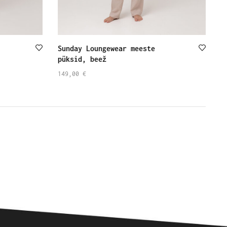
Sunday Loungewear meeste
püksid, beež
149,00
€
SELECT