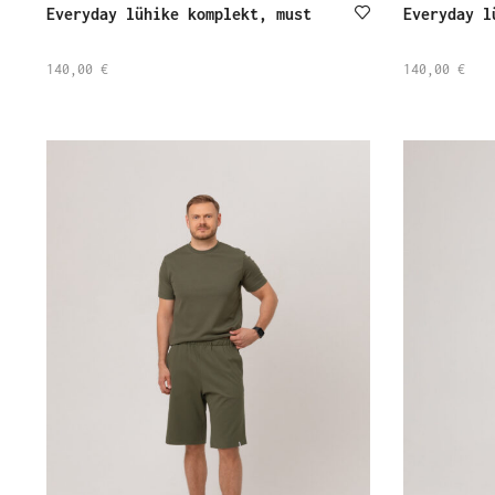
Everyday lühike komplekt, must
Everyday l
140,00
€
140,00
€
SELECT
SELECT