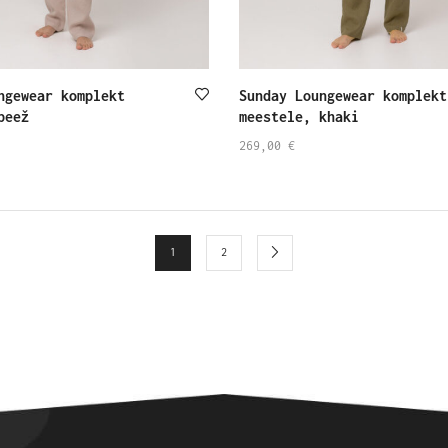
ngewear komplekt
Sunday Loungewear komplekt
beež
meestele, khaki
269,00
€
SELECT
1
2