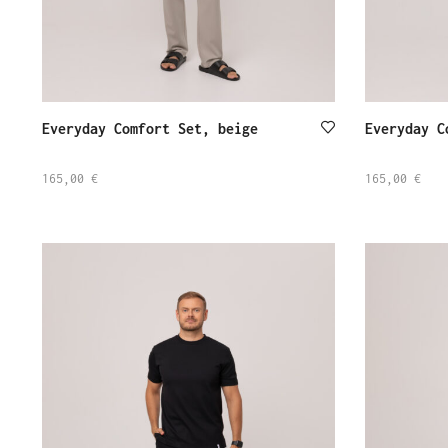
Everyday Comfort Set, beige
Everyday C
165,00
€
165,00
€
SELECT
SELECT