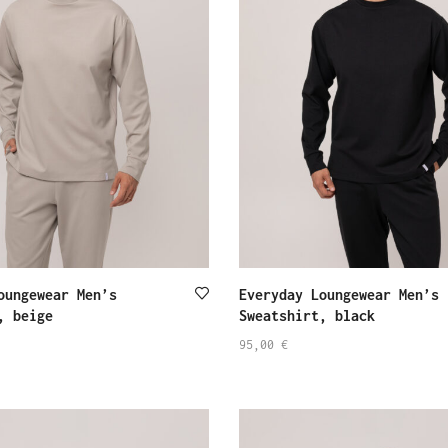
oungewear Men’s
Everyday Loungewear Men’s
, beige
Sweatshirt, black
95,00
€
SELECT