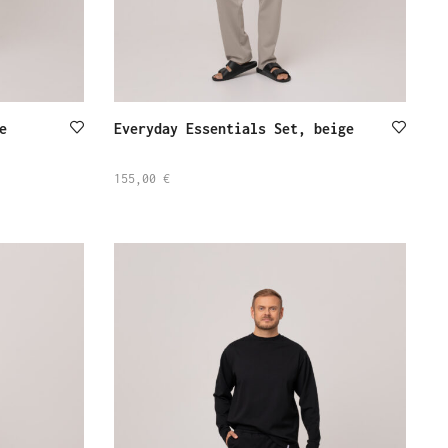
e
Everyday Essentials Set, beige
155,00
€
SELECT