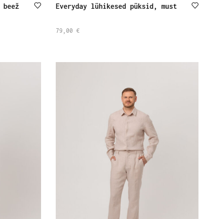
 beež
Everyday lühikesed püksid, must
79,00
€
SELECT