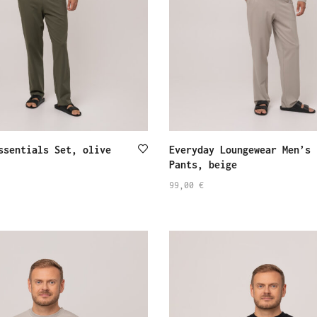
ssentials Set, olive
Everyday Loungewear Men’s
Pants, beige
99,00
€
SELECT