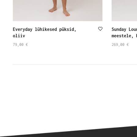
Everyday lühikesed püksid,
Sunday Lou
oliiv
meestele, 
79,00
€
269,00
€
SELECT
SELECT