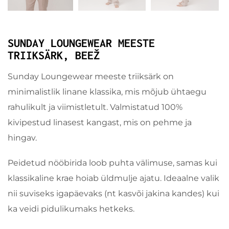
SUNDAY LOUNGEWEAR MEESTE
TRIIKSÄRK, BEEŽ
Sunday Loungewear meeste triiksärk on
minimalistlik linane klassika, mis mõjub ühtaegu
rahulikult ja viimistletult. Valmistatud 100%
kivipestud linasest kangast, mis on pehme ja
hingav.
Peidetud nööbirida loob puhta välimuse, samas kui
klassikaline krae hoiab üldmulje ajatu. Ideaalne valik
nii suviseks igapäevaks (nt kasvõi jakina kandes) kui
ka veidi pidulikumaks hetkeks.