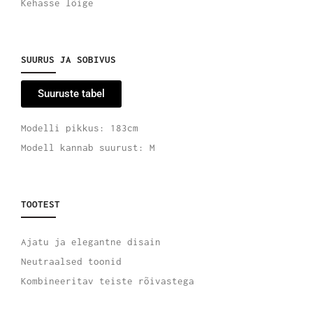
Kehasse lõige
SUURUS JA SOBIVUS
Suuruste tabel
Modelli pikkus: 183cm
Modell kannab suurust: M
TOOTEST
Ajatu ja elegantne disain
Neutraalsed toonid
Kombineeritav teiste rõivastega