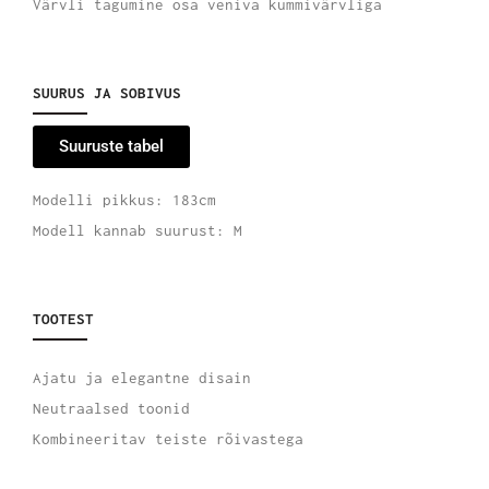
Värvli tagumine osa veniva kummivärvliga
SUURUS JA SOBIVUS
Suuruste tabel
Modelli pikkus: 183cm
Modell kannab suurust: M
TOOTEST
Ajatu ja elegantne disain
Neutraalsed toonid
Kombineeritav teiste rõivastega