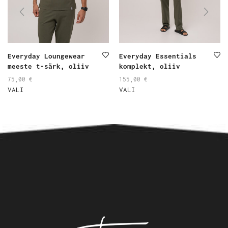
Everyday Loungewear
Everyday Essentials
meeste t-särk, oliiv
komplekt, oliiv
75,00
€
155,00
€
VALI
VALI